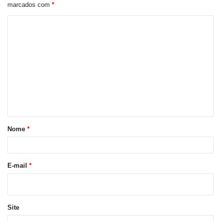
marcados com
*
C
o
m
e
n
t
á
r
Nome
*
i
o
E-mail
*
*
Site