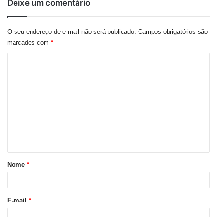
Deixe um comentário
O seu endereço de e-mail não será publicado.
Campos obrigatórios são
marcados com
*
C
o
m
e
n
t
á
r
Nome
*
i
o
E-mail
*
*