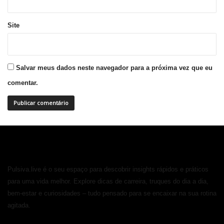
Site
Salvar meus dados neste navegador para a próxima vez que eu
comentar.
Pulsiva.live é o seu espaço para descobrir insights rápidos e práticos
para uma vida melhor. Explore dicas de carreira, truques do dia a dia,
bem-estar e curiosidades – tudo pensado para se encaixar na sua rotina
agitada.